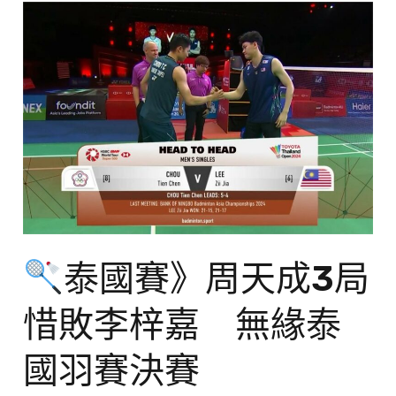
泰
國
賽》
周
天
成
3
局
惜
泰國賽》周天成3局
敗
惜敗李梓嘉 無緣泰
李
梓
國羽賽決賽
嘉