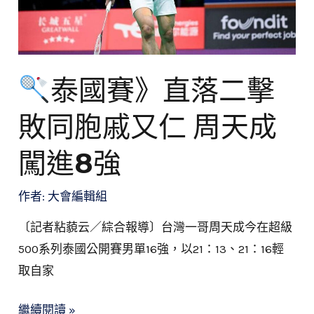
二
擊
敗
同
泰國賽》直落二擊
胞
敗同胞戚又仁 周天成
戚
又
闖進8強
仁
周
作者:
大會編輯組
天
〔記者粘藐云／綜合報導〕台灣一哥周天成今在超級
成
500系列泰國公開賽男單16強，以21：13、21：16輕
闖
取自家
進
8
繼續閱讀 »