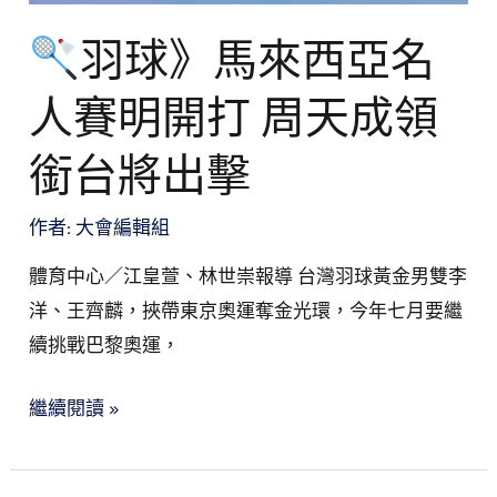
賽
羽球》馬來西亞名
明
開
人賽明開打 周天成領
打
周
銜台將出擊
天
作者:
大會編輯組
成
領
體育中心／江皇萱、林世崇報導 台灣羽球黃金男雙李
銜
洋、王齊麟，挾帶東京奧運奪金光環，今年七月要繼
台
續挑戰巴黎奧運，
將
出
繼續閱讀 »
擊