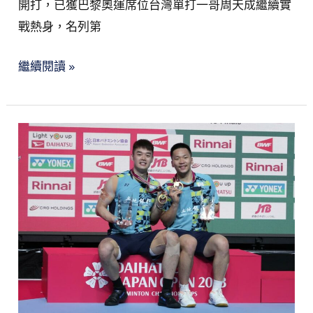
開打，已獲巴黎奧運席位台灣單打一哥周天成繼續實
人
戰熱身，名列第
賽
明
繼續閱讀 »
開
打
周
天
羽
成
球》
領
馬
銜
來
台
西
將
亞
出
名
擊
人