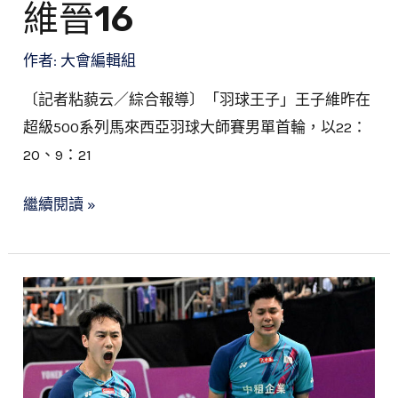
維晉16
作者:
大會編輯組
〔記者粘藐云／綜合報導〕「羽球王子」王子維昨在
超級500系列馬來西亞羽球大師賽男單首輪，以22：
20、9：21
繼續閱讀 »
大
馬
賽》