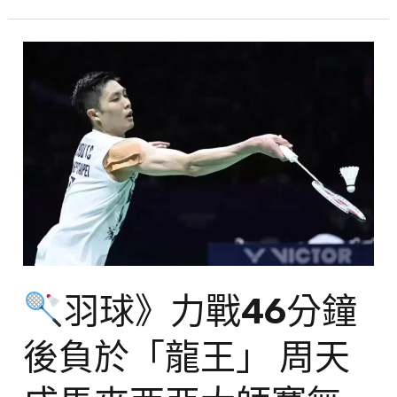
終
於
到
羽
手
球》
力
戰
46
分
鐘
後
羽球》力戰46分鐘
負
於
後負於「龍王」 周天
「龍
王」