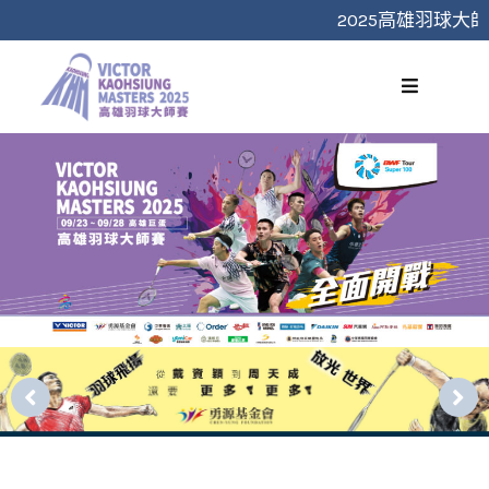
跳
2025高雄羽球大師賽
至
主
要
內
容