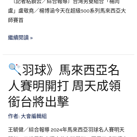
〔記者粘藐云／綜合報導〕台灣男雙組合「楊肉
堯
盧」盧敬堯／楊博涵今天在超級500系列馬來西亞大
／
師賽首
楊
博
繼續閱讀 »
涵
晉
級
羽球》馬來西亞名
16
羽
強
人賽明開打 周天成領
球》
馬
銜台將出擊
來
西
作者:
大會編輯組
亞
王毓健／綜合報導 2024年馬來西亞羽球名人賽明天
名