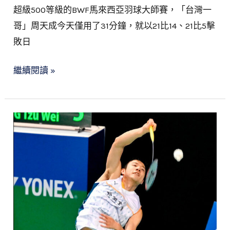
超級500等級的BWF馬來西亞羽球大師賽，「台灣一
手
哥」周天成今天僅用了31分鐘，就以21比14、21比5擊
晉
敗日
8
強
繼續閱讀 »
馬
來
西
亞
羽
球