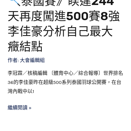
泰國賽》睽違244
500
天再度闖進500賽8強
賽
8
李佳豪分析自己最大
強
李
癥結點
佳
豪
作者:
大會編輯組
分
李冠霖／核稿編輯 〔體育中心／綜合報導〕世界排名
析
36的李佳豪昨在超級500系列泰國羽球公開賽，在台
自
灣內戰中以1
己
最
繼續閱讀 »
大
癥
結