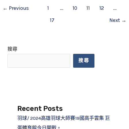
←
Previous
1
...
10
11
12
...
點
17
Next
→
搜尋
搜尋
Recent Posts
羽球/ 2024高雄羽球大師賽19國高手雲集 巨
蛋體育館今日開戰。