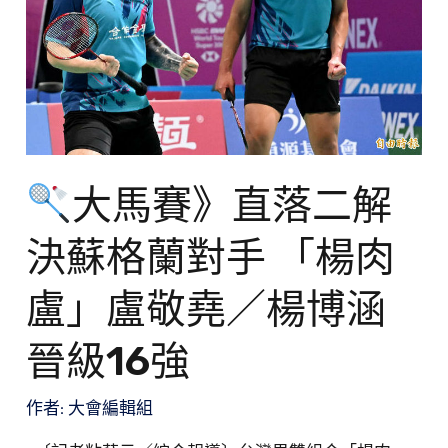
直
落
二
解
決
蘇
格
大馬賽》直落二解
蘭
決蘇格蘭對手 「楊肉
對
手
盧」盧敬堯／楊博涵
「楊
肉
晉級16強
盧」
盧
作者:
大會編輯組
敬