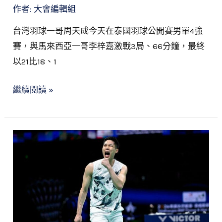
無
作者:
大會編輯組
緣
台灣羽球一哥周天成今天在泰國羽球公開賽男單4強
泰
賽，與馬來西亞一哥李梓嘉激戰3局、66分鐘，最終
國
以21比18、1
羽
賽
繼續閱讀 »
決
賽
泰
國
賽》
直
落