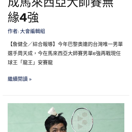
成馬來西亞大師賽無
周
緣4強
天
成
作者:
大會編輯組
馬
來
【詹健全／綜合報導】今年巴黎奧連的台灣唯一男單
西
選手周天成，今在馬來西亞大師賽男單8強再戰現任
亞
球王「龍王」安賽龍
大
師
繼續閱讀 »
賽
無
緣
4
馬
強
來