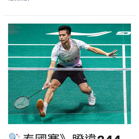
強
泰
國
賽》
睽
違
244
天
再
度
闖
進