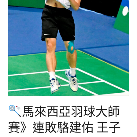
大
師
賽》
連
敗
駱
建
佑
王
子
維
晉
馬來西亞羽球大師
16
賽》連敗駱建佑 王子