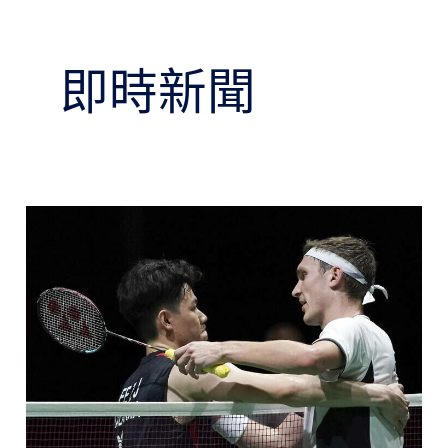
即時新聞
大
馬
賽》
球
王
安
賽