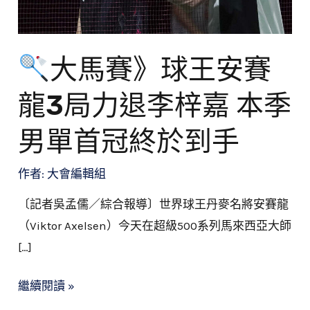
龍
3
局
大馬賽》球王安賽
力
龍3局力退李梓嘉 本季
退
李
男單首冠終於到手
梓
嘉
作者:
大會編輯組
本
〔記者吳孟儒／綜合報導〕世界球王丹麥名將安賽龍
季
（Viktor Axelsen）今天在超級500系列馬來西亞大師
男
[…]
單
首
繼續閱讀 »
冠