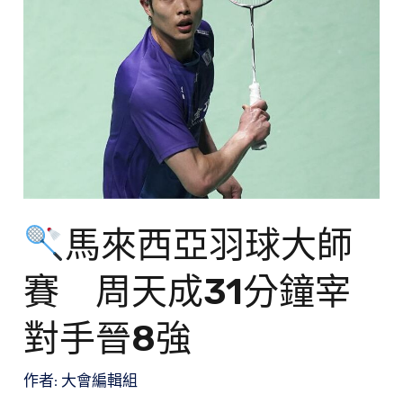
西
亞
羽
球
大
師
賽
周
天
馬來西亞羽球大師
成
賽 周天成31分鐘宰
31
分
對手晉8強
鐘
宰
作者:
大會編輯組
對