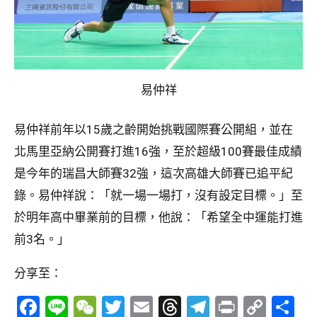
易仲祥
易仲祥前年以15歲之齡開始挑戰國際賽公開組，並在
北馬里亞納公開賽打進16強，至於超級100賽最佳成績
是今年的瑞昌大師賽32強，這次高雄大師賽已追平紀
錄。易仲祥說：「就一場一場打，沒有設定目標。」至
於明年高中畢業前的目標，他說：「希望全中運能打進
前3名。」
分享至：
Facebook
Line
WeChat
Twitter
Email
Threads
Telegram
Print
Copy
分