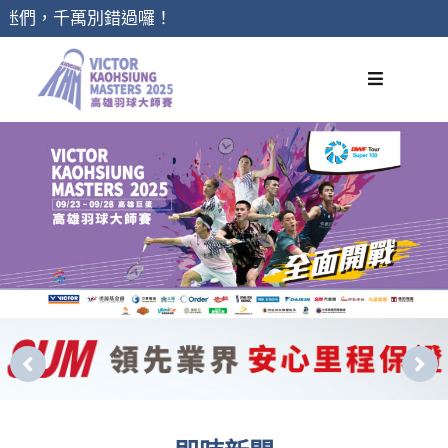
跳
迷們，千萬別錯過囉！
至
主
要
內
容