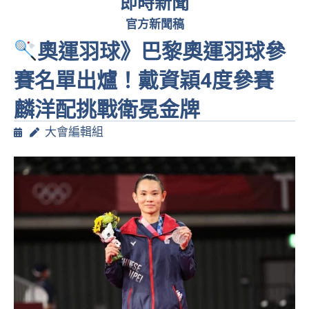
即時新聞
官方新聞稿
奧運羽球》巴黎奧運羽球參
賽名單出爐！戴資穎4度參賽
麟洋配挑戰衛冕金牌
大會編輯組