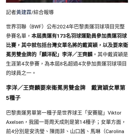
記者
黃建霖
/綜合報導
世界羽聯（BWF）公布2024年巴黎奧運羽球項目完整
參賽名單，
本屆奧運有173名羽球運動員參加奧運羽球
比賽，其中就包括台灣女單名將的戴資穎，以及要來衛
冕男雙金牌的「麟洋配」李洋／王齊麟
。其中戴資穎是
生涯第4次參賽，為本屆8名超過4次參加奧運羽球項目
的球員之一。
李洋／王齊麟要來衛冕男雙金牌 戴資穎女單第
5種子
巴黎奧運男單第一種子是世界球王「安賽龍」Viktor
Axelsen，我國一哥周天成則是第14種子；女單方面，
前4分別是安洗瑩、陳雨菲、山口茜、馬琳（Carolina