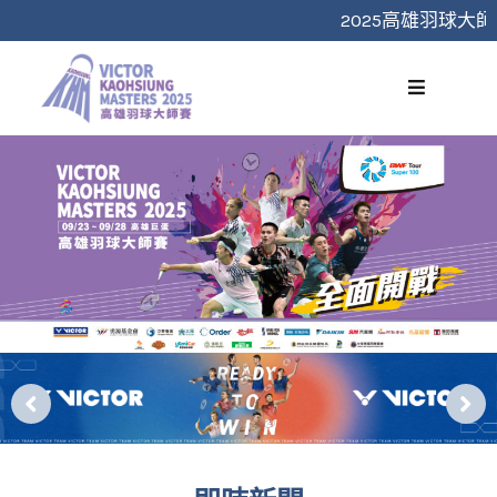
跳
2025高雄羽球大師
至
主
要
內
容