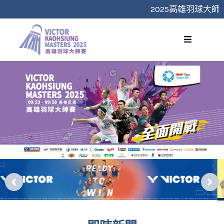
跳
2025高雄羽球大師
至
主
要
內
容