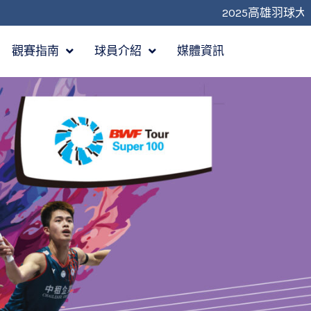
2025高雄羽球大師賽，
觀賽指南
球員介紹
媒體資訊