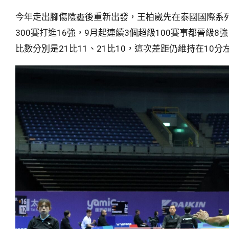
今年走出腳傷陰霾後重新出發，王柏崴先在泰國國際系
300賽打進16強，9月起連續3個超級100賽事都晉級
比數分別是21比11、21比10，這次差距仍維持在10分