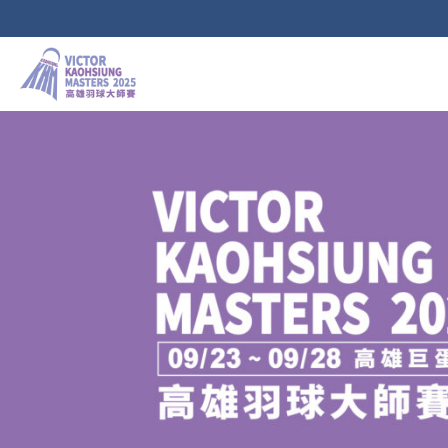
跳
至
主
要
內
容