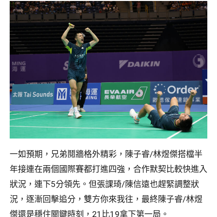
一如預期，兄弟鬩牆格外精彩，陳子睿/林煜傑搭檔半
年接連在兩個國際賽都打進四強，合作默契比較快進入
狀況，連下5分領先。但張課琦/陳信遠也趕緊調整狀
況，逐漸回擊追分，雙方你來我往，最終陳子睿/林煜
傑還是穩住關鍵時刻，21比19拿下第一局。