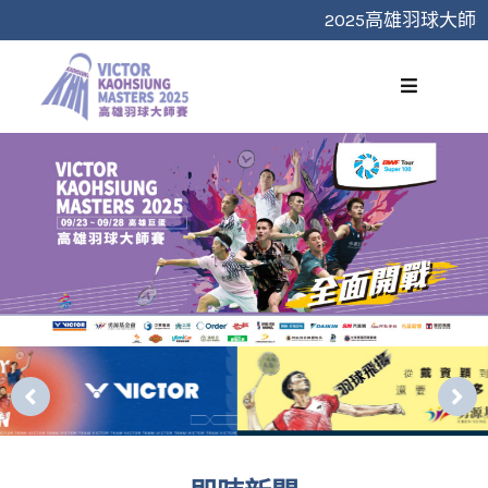
跳
2025高雄羽球大師
至
主
要
內
容