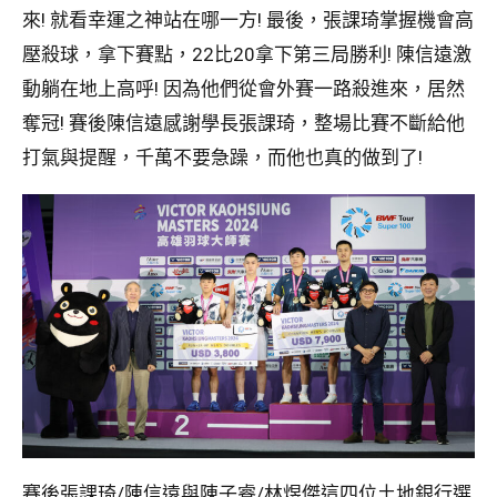
來! 就看幸運之神站在哪一方! 最後，張課琦掌握機會高
壓殺球，拿下賽點，22比20拿下第三局勝利! 陳信遠激
動躺在地上高呼! 因為他們從會外賽一路殺進來，居然
奪冠! 賽後陳信遠感謝學長張課琦，整場比賽不斷給他
打氣與提醒，千萬不要急躁，而他也真的做到了!
賽後張課琦/陳信遠與陳子睿/林煜傑這四位土地銀行選