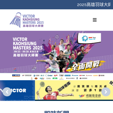
跳
2025高雄羽球大師
至
主
要
內
容