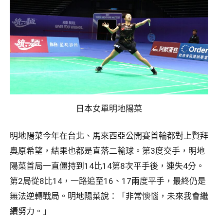
日本女單明地陽菜
明地陽菜今年在台北、馬來西亞公開賽首輪都對上賢拜
奧原希望，結果也都是直落二輸球。第3度交手，明地
陽菜首局一直僵持到14比14第8次平手後，連失4分。
第2局從8比14，一路追至16、17兩度平手，最終仍是
無法逆轉戰局。明地陽菜說：「非常懊惱，未來我會繼
續努力。」